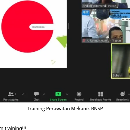
Training Perawatan Mekanik BNSP
 training!!!