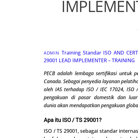
IMPLEMENT
Training Standar ISO
AND CERT
ADMIN
29001 LEAD IMPLEMENTER – TRAINING
PECB adalah lembaga sertifikasi untuk
p
Canada
.
Sebagai penyedia layanan pelatihan
oleh IAS terhadap ISO / IEC 17024,
ISO /
pengakuan di pasar domestik dan luar 
dunia
akan
me
ndapatkan
pengakuan globa
Apa itu ISO / TS 29001?
ISO / TS 29001, sebagai standar interna