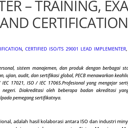
ER – TRAINING, EX
AND CERTIFICATIO
IFICATION
,
CERTIFIED ISO/TS 29001 LEAD IMPLEMENTER
ersonal
, sistem manajemen, dan produk dengan berbagai sta
, ujian, audit, dan sertifikasi global, PECB menawarkan keahl
 IEC 17021, ISO / IEC 17065.
Profesional yang mengejar ser
negeri. Diakreditasi oleh beberapa badan akreditasi yan
l
pada pemegang sertifikatnya
.
sional, adalah hasil kolaborasi antara ISO dan industri min