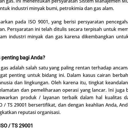
n gas. Ini menentukan persyaratan Sistem Manajemen Mutu
tuk industri minyak bumi, petrokimia dan gas alam.
asarkan pada ISO 9001, yang berisi persyaratan pencega
n. Persyaratan ini telah ditulis secara terpisah untuk me
lam industri minyak dan gas karena dikembangkan untuk
penting bagi Anda?
gas adalah salah satu yang paling rentan terhadap ancam
angat penting untuk bidang ini. Dalam kasus cairan ber
usia dan lingkungan. Oleh karena itu, tingkat keandalan
elamatan dan pemeliharaan operasi yang lancar. Ini juga
arkan produk / layanan terbaik dalam hal kualitas da
O / TS 29001 bersertifikat, dan dengan keahlian Anda, 
atkan reputasi organisasi.
SO / TS 29001