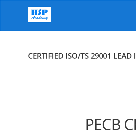
Skip
to
content
CERTIFIED ISO/TS 29001 LEA
PECB C