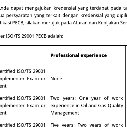
, Anda dapat mengajukan kredensial yang terdapat pada t
 persyaratan yang terkait dengan kredensial yang dipili
ifikasi PECB, silakan merujuk pada Aturan dan Kebijakan Sert
ter ISO/TS 29001 PECB adalah:
Professional experience
ertified ISO/TS 29001
mplementer Exam or
None
ent
ertified ISO/TS 29001
Two years: One year of work
mplementer Exam or
experience in Oil and Gas Quality
ent
Management
ertified ISO/TS 29001
Five years: Two years of work