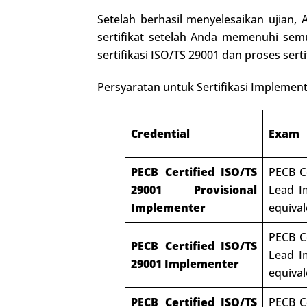
Setelah berhasil menyelesaikan ujian
sertifikat setelah Anda memenuhi semua
sertifikasi ISO/TS 29001 dan proses sert
Persyaratan untuk Sertifikasi Implemen
Credential
Exam
PECB Certified ISO/TS
PECB C
29001 Provisional
Lead I
Implementer
equival
PECB C
PECB Certified ISO/TS
Lead I
29001 Implementer
equival
PECB Certified ISO/TS
PECB C