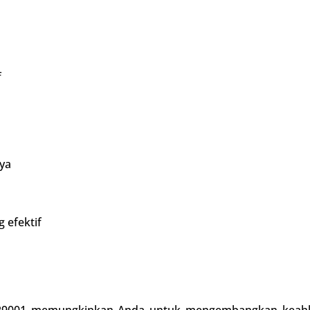
f
ya
 efektif
S 29001 memungkinkan Anda untuk mengembangkan keahl