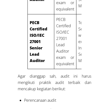
exam or
Management
equivalent
PECB
PECB
Ten years:
Certified
Certified
Seven years of
ISO/IEC
ISO/IEC
work
27001
27001
experience in
Lead
Senior
Information
Auditor
Lead
Security
exam or
Auditor
Management
equivalent
Agar dianggap sah, audit ini harus
mengikuti praktik audit terbaik dan
mencakup kegiatan berikut:
Perencanaan audit