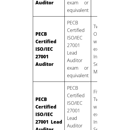
Auditor
exam or
equivalent
PECB
Two years:
Certified
PECB
One year of
ISO/IEC
Certified
work
27001
ISO/IEC
experience in
Lead
27001
Information
Auditor
Auditor
Security
exam or
Management
equivalent
PECB
Five years:
Certified
PECB
Two years of
ISO/IEC
Certified
work
27001
ISO/IEC
experience in
Lead
27001 Lead
Information
Auditor
Auditor
Security