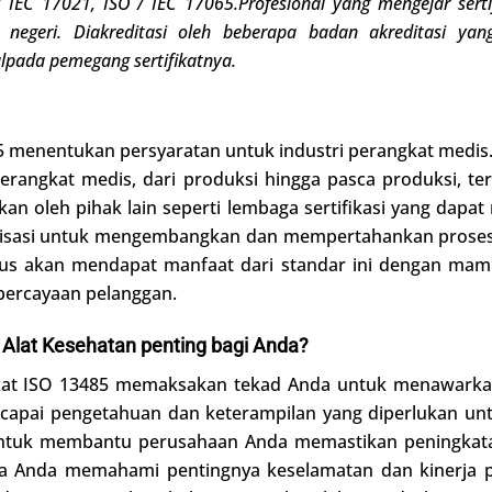
 IEC 17021, ISO / IEC 17065.
Profesional yang mengejar ser
negeri. Diakreditasi oleh beberapa badan akreditasi yan
l
pada pemegang sertifikatnya
.
85 menentukan persyaratan untuk industri perangkat medis.
perangkat medis, dari produksi hingga pasca produksi, 
an oleh pihak lain seperti lembaga sertifikasi yang dapat
anisasi untuk mengembangkan dan mempertahankan proses 
rus akan mendapat manfaat dari standar ini dengan ma
ercayaan pelanggan.
Alat Kesehatan penting bagi Anda?
fikat ISO 13485 memaksakan tekad Anda untuk menawarkan
ncapai pengetahuan dan keterampilan yang diperlukan un
tuk membantu perusahaan Anda memastikan peningkatan 
hwa Anda memahami pentingnya keselamatan dan kinerja 