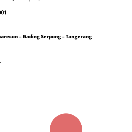
001
arecon – Gading Serpong – Tangerang
7