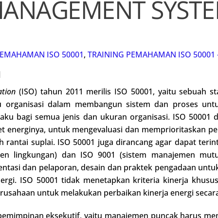
ANAGEMENT SYST
PEMAHAMAN ISO 50001
,
TRAINING PEMAHAMAN ISO 50001
1
ation
(ISO) tahun 2011 merilis ISO 50001, yaitu sebuah s
 organisasi dalam membangun sistem dan proses untuk 
rlaku bagi semua jenis dan ukuran organisasi. ISO 5000
t energinya, untuk mengevaluasi dan memprioritaskan pe
 rantai suplai. ISO 50001 juga dirancang agar dapat teri
en lingkungan) dan ISO 9001 (sistem manajemen mutu
tasi dan pelaporan, desain dan praktek pengadaan untuk 
nergi. ISO 50001 tidak menetapkan kriteria kinerja khu
perusahaan untuk melakukan perbaikan kinerja energi secar
pemimpinan eksekutif, yaitu manajemen puncak harus m