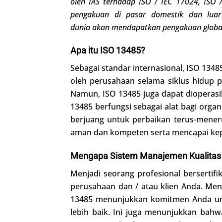
oleh IAS terhadap ISO / IEC 17024,
ISO /
pengakuan di pasar domestik dan luar 
dunia
akan
me
ndapatkan
pengakuan globa
Apa itu ISO 13485?
Sebagai standar internasional, ISO 134
oleh perusahaan selama siklus hidup 
Namun, ISO 13485 juga dapat dioperasik
13485 berfungsi sebagai alat bagi org
berjuang untuk perbaikan terus-mene
aman dan kompeten serta mencapai kep
Mengapa Sistem Manajemen Kualitas 
Menjadi seorang profesional berserti
perusahaan dan / atau klien Anda. Me
13485 menunjukkan komitmen Anda un
lebih baik. Ini juga menunjukkan ba