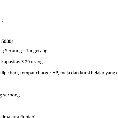
1
:
 50001
ng Serpong – Tangerang
 kapasitas 3-20 orang
lip chart, tempat charger HP, meja dan kursi belajar yang 
ng serpong
(Lima Juta Rupiah)