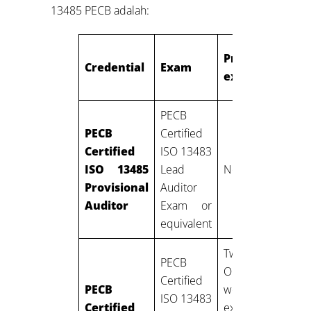
13485 PECB adalah:
Professional
Credential
Exam
experience
PECB
PECB
Certified
Certified
ISO 13483
ISO 13485
Lead
None
Provisional
Auditor
Auditor
Exam or
equivalent
Two years:
PECB
One year of
Certified
PECB
work
ISO 13483
Certified
experience in