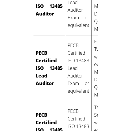
Lead
ISO 13485
Medical
Auditor
Auditor
Devices
Exam or
Quality
equivalent
Management
Five years:
PECB
Two years of
PECB
Certified
work
Certified
ISO 13483
experience in
ISO 13485
Lead
Medical
Lead
Auditor
Devices
Auditor
Exam or
Quality
equivalent
Management
Ten years:
PECB
PECB
Seven years of
Certified
Certified
work
ISO 13483
ISO 13485
experience in