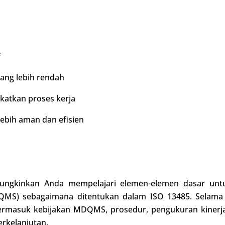
f
yang lebih rendah
atkan proses kerja
ebih aman dan efisien
ungkinkan Anda mempelajari elemen-elemen dasar un
S) sebagaimana ditentukan dalam ISO 13485. Selama k
asuk kebijakan MDQMS, prosedur, pengukuran kinerja,
rkelanjutan.