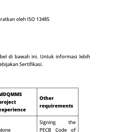
ratkan oleh ISO 13485
el di bawah ini. Untuk informasi lebih
bijakan Sertifikasi.
MDQMMS
Other
project
requirements
experience
Signing the
None
PECB Code of