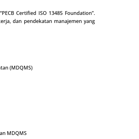
“PECB Certified ISO 13485 Foundation”.
kerja, dan pendekatan manajemen yang
hatan (MDQMS)
laan MDQMS