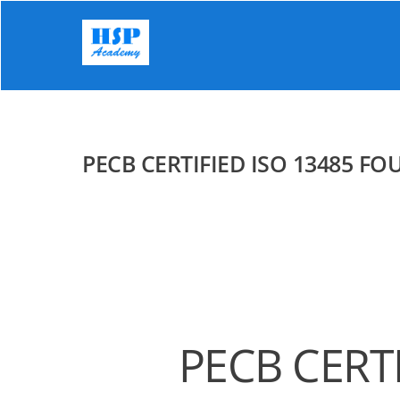
Skip
to
content
PECB CERTIFIED ISO 13485 F
PECB CERT