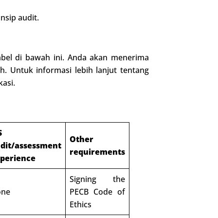
sip audit.
abel di bawah ini. Anda akan menerima
h. Untuk informasi lebih lanjut tentang
kasi.
S
Other
dit/assessment
requirements
perience
Signing the
one
PECB Code of
Ethics