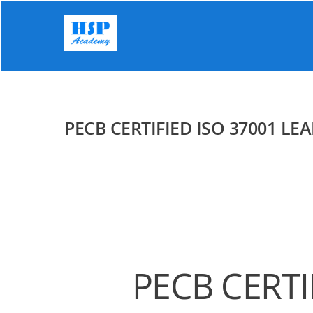
Skip
to
content
PECB CERTIFIED ISO 37001 LE
PECB CERTI