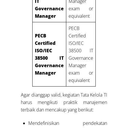
IT
Manager
Governance
exam or
Manager
equivalent
PECB
PECB
Certified
Two
Certified
ISO/IEC
years:
One
ISO/IEC
38500 IT
year of work
38500 IT
Governance
experience in
Governance
Manager
IT Governance
Manager
exam or
equivalent
Agar dianggap valid, kegiatan Tata Kelola TI
harus mengikuti praktik manajemen
terbaik dan mencakup yang berikut:
Mendefinisikan pendekatan