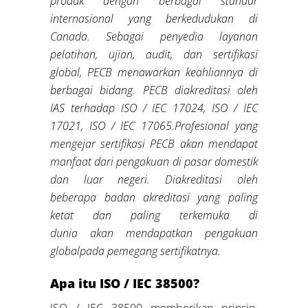
produk dengan berbagai standar
internasional
yang berkedudukan di
Canada
.
Sebagai penyedia layanan
pelatihan, ujian, audit, dan sertifikasi
global, PECB menawarkan keahliannya di
berbagai bidang
.
PECB diakreditasi oleh
IAS terhadap ISO / IEC 17024,
ISO / IEC
17021, ISO / IEC 17065.
Profesional yang
mengejar sertifikasi PECB akan mendapat
manfaat dari pengakuan di pasar domestik
dan luar negeri. Diakreditasi oleh
beberapa badan akreditasi yang paling
ketat dan paling terkemuka di
dunia
akan
me
ndapatkan
pengakuan
global
pada pemegang sertifikatnya
.
Apa itu ISO / IEC 38500?
ISO / IEC 38500 memberikan prinsip,