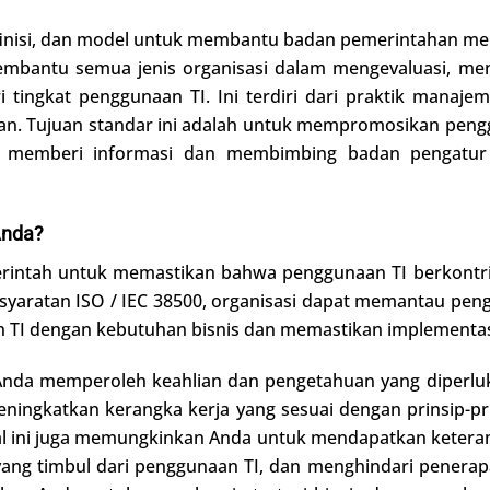
efinisi, dan model untuk membantu badan pemerintahan m
 membantu semua jenis organisasi dalam mengevaluasi, 
dari tingkat penggunaan TI. Ini terdiri dari praktik mana
an. Tujuan standar ini adalah untuk mempromosikan penggu
an memberi informasi dan membimbing badan pengatu
Anda?
ntah untuk memastikan bahwa penggunaan TI berkontribus
syaratan ISO / IEC 38500, organisasi dapat memantau pe
n TI dengan kebutuhan bisnis dan memastikan implementasi
u Anda memperoleh keahlian dan pengetahuan yang diperl
gkatkan kerangka kerja yang sesuai dengan prinsip-prin
 Hal ini juga memungkinkan Anda untuk mendapatkan ketera
yang timbul dari penggunaan TI, dan menghindari penerapa