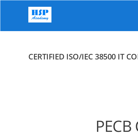
Skip
to
content
CERTIFIED ISO/IEC 38500 I
PECB 