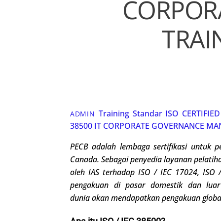
CORPOR
TRAI
Training Standar ISO
CERTIFIE
ADMIN
38500 IT CORPORATE GOVERNANCE MA
PECB adalah lembaga sertifikasi untuk
p
Canada
.
Sebagai penyedia layanan pelatihan
oleh IAS terhadap ISO / IEC 17024,
ISO /
pengakuan di pasar domestik dan luar 
dunia
akan
me
ndapatkan
pengakuan globa