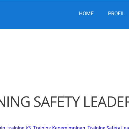
HOME
PROFIL
NING SAFETY LEADE
hip
,
training k3
,
Training Kepemimpinan
,
Training Safety Le