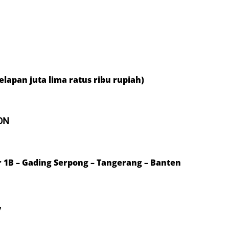
elapan juta lima ratus ribu rupiah)
ON
or 1B – Gading Serpong – Tangerang – Banten
7