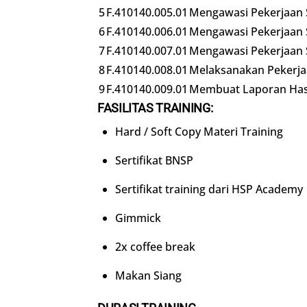
5
F.410140.005.01
Mengawasi Pekerjaan
6
F.410140.006.01
Mengawasi Pekerjaan 
7
F.410140.007.01
Mengawasi Pekerjaan 
8
F.410140.008.01
Melaksanakan Pekerja
9
F.410140.009.01
Membuat Laporan Has
FASILITAS TRAINING:
Hard / Soft Copy Materi Training
Sertifikat BNSP
Sertifikat training dari HSP Academy
Gimmick
2x coffee break
Makan Siang