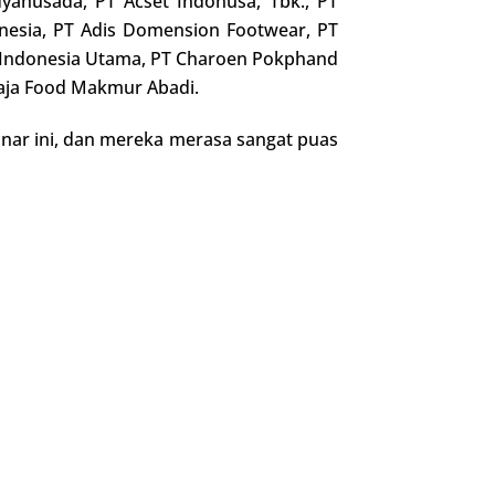
dyahusada, PT Acset Indonusa, Tbk., PT
onesia, PT Adis Domension Footwear, PT
x Indonesia Utama, PT Charoen Pokphand
raja Food Makmur Abadi.
inar ini, dan mereka merasa sangat puas