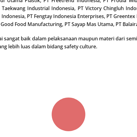
di Utama Plastik, PT Freetrend Indonesia, PT Prodia Wi
T Taekwang Industrial Indonesia, PT Victory Chingluh Ind
 Indonesia, PT Fengtay Indonesia Enterprises, PT Greente
o Good Food Manufacturing, PT Sayap Mas Utama, PT Balai
ai sangat baik dalam pelaksanaan maupun materi dari sem
 lebih luas dalam bidang safety culture.