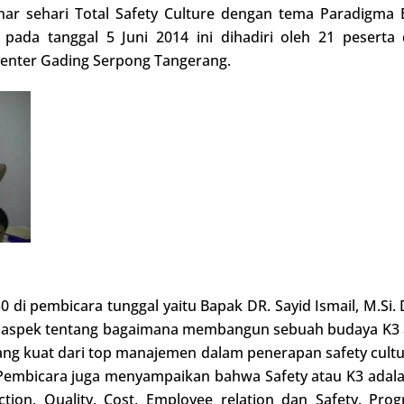
r sehari Total Safety Culture dengan tema Paradigma
 pada tanggal 5 Juni 2014 ini dihadiri oleh 21 peserta 
Center Gading Serpong Tangerang.
30 di pembicara tunggal yaitu Bapak DR. Sayid Ismail, M.S
 aspek tentang bagaimana membangun sebuah budaya K3 at
g kuat dari top manajemen dalam penerapan safety cultur
 Pembicara juga menyampaikan bahwa Safety atau K3 adalah
ction, Quality, Cost, Employee relation dan Safety. Pro