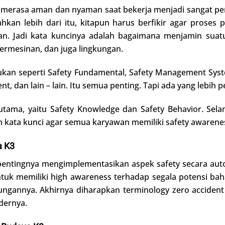
merasa aman dan nyaman saat bekerja menjadi sangat pen
Bahkan lebih dari itu, kitapun harus berfikir agar prose
an. Jadi kata kuncinya adalah bagaimana menjamin suat
permesinan, dan juga lingkungan.
ukan seperti Safety Fundamental, Safety Management Syst
, dan lain – lain. Itu semua penting. Tapi ada yang lebih pe
 utama, yaitu Safety Knowledge dan Safety Behavior. Sel
ah kata kunci agar semua karyawan memiliki safety awarenes
a K3
ntingnya mengimplementasikan aspek safety secara autom
tuk memiliki high awareness terhadap segala potensi baha
gkungannya. Akhirnya diharapkan terminology zero accide
dernya.