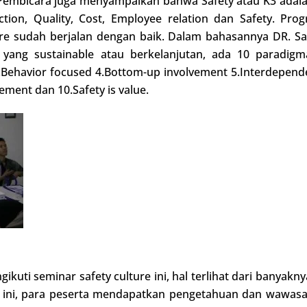
 Pembicara juga menyampaikan bahwa Safety atau K3 adalah
ction, Quality, Cost, Employee relation dan Safety. Pro
ulture sudah berjalan dengan baik. Dalam bahasannya DR. 
e yang sustainable atau berkelanjutan, ada 10 paradig
 3.Behavior focused 4.Bottom-up involvement 5.Interdepen
ement dan 10.Safety is value.
ikuti seminar safety culture ini, hal terlihat dari banyakn
 ini, para peserta mendapatkan pengetahuan dan wawasan 