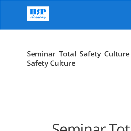
Skip
to
content
Seminar Total Safety Cultu
Safety Culture
Seminar Tot