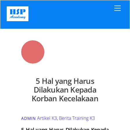
Skip
Men
to
content
5 Hal yang Harus
Dilakukan Kepada
Korban Kecelakaan
Artikel K3
,
Berita Training K3
ADMIN
5 Hal yang Harus Dilakukan Kepada