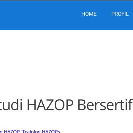
HOME
PROFIL
tudi HAZOP Berserti
ng HAZOP
,
Training HAZOPs