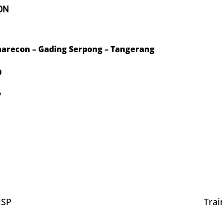
ON
arecon – Gading Serpong – Tangerang
9
7
NSP
Trai