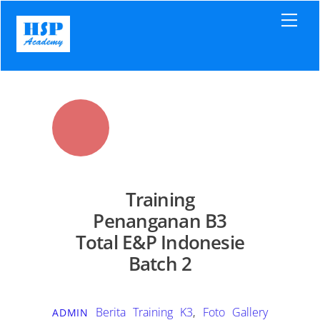
Skip
Men
to
content
Training
Penanganan B3
Total E&P Indonesie
Batch 2
Berita Training K3
,
Foto Gallery
ADMIN