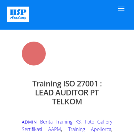
Skip
Men
to
content
Training ISO 27001 :
LEAD AUDITOR PT
TELKOM
Berita Training K3
,
Foto Gallery
ADMIN
Sertifikasi AAPM
,
Training Apollorca
,