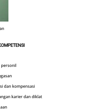
an
 KOMPETENSI
personil
ugasan
i dan kompensasi
an karier dan diklat
haan