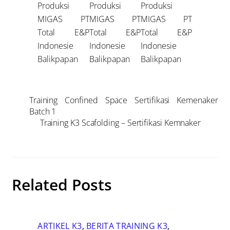
Produksi
Produksi
Produksi
MIGAS PT
MIGAS PT
MIGAS PT
Total E&P
Total E&P
Total E&P
Indonesie
Indonesie
Indonesie
Balikpapan
Balikpapan
Balikpapan
Training Confined Space Sertifikasi Kemenaker
Batch 1
Training K3 Scafolding – Sertifikasi Kemnaker
Related Posts
ARTIKEL K3
,
BERITA TRAINING K3
,