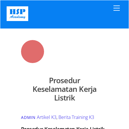
Skip
Men
to
content
Prosedur
Keselamatan Kerja
Listrik
Artikel K3
,
Berita Training K3
ADMIN
Prosedur Keselamatan Kerja Listrik