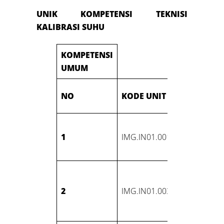
UNIK KOMPETENSI
TEKNISI
KALIBRASI SUHU
KOMPETENSI
UMUM
JUDUL
NO
KODE UNIT
KOMPET
Melakuk
1
IMG.IN01.001.01
Komunik
tempat k
Menerap
K3L
2
IMG.IN01.003.01
Lingkung
Kerja