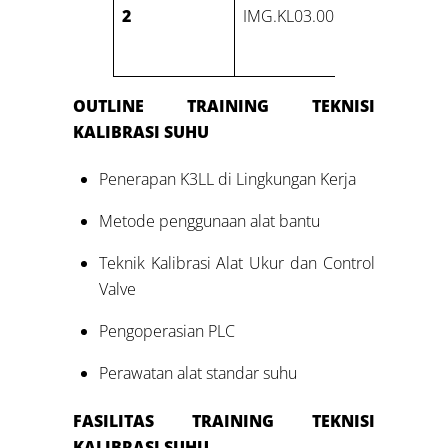
Komunika
2
IMG.KL03.001.01
dengan 
Inggris
OUTLINE
TRAINING
TEKNISI
KALIBRASI SUHU
Penerapan K3LL di Lingkungan Kerja
Metode penggunaan alat bantu
Teknik Kalibrasi Alat Ukur dan Control
Valve
Pengoperasian PLC
Perawatan alat standar suhu
FASILITAS
TRAINING
TEKNISI
KALIBRASI SUHU