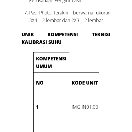
Perusahaan Pengirim asli
Pas Photo terakhir berwarna ukuran
3X4 = 2 lembar dan 2X3 = 2 lembar
UNIK KOMPETENSI
TEKNISI
KALIBRASI SUHU
KOMPETENSI
UMUM
JUDUL
NO
KODE UNIT
KOMPET
Melakuk
1
IMG.IN01.001.01
Komunik
tempat k
Menerap