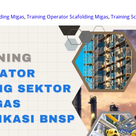
lding Migas
,
Training Operator Scafolding Migas
,
Training S