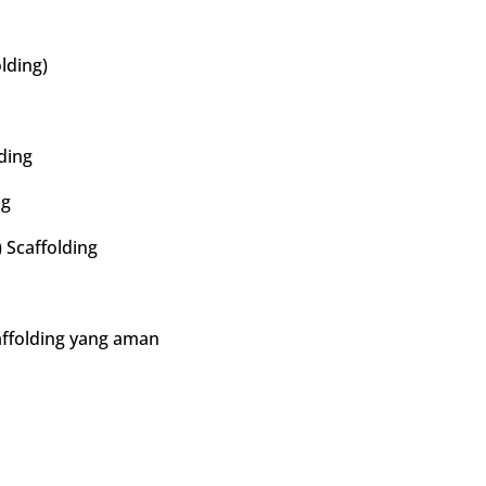
lding)
ding
ng
 Scaffolding
folding yang aman