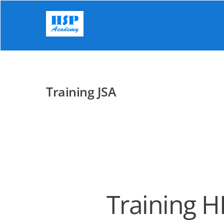
Skip
to
content
Training JSA
Training H