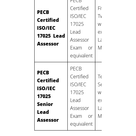
PECB
Certified
Five years:
PECB
ISO/IEC
Two years of
Certified
17025
work
ISO/IEC
a
Lead
experience in
17025 Lead
Assessor
Laboratory
Assessor
Exam or
Management
equivalent
PECB
PECB
Certified
Ten years:
Certified
ISO/IEC
Seven years of
ISO/IEC
17025
work
17025
a
Lead
experience in
Senior
Assessor
Laboratory
Lead
Exam or
Management
Assessor
equivalent