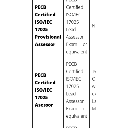
PECB
Certified
Certified
ISO/IEC
ISO/IEC
17025
None
17025
Lead
Provisional
Assessor
Assessor
Exam or
equivalent
PECB
Certified
Two years:
PECB
ISO/IEC
One year of
Certified
17025
work
ISO/IEC
a
Lead
experience in
17025
Assessor
Laboratory
Asessor
Exam or
Management
equivalent