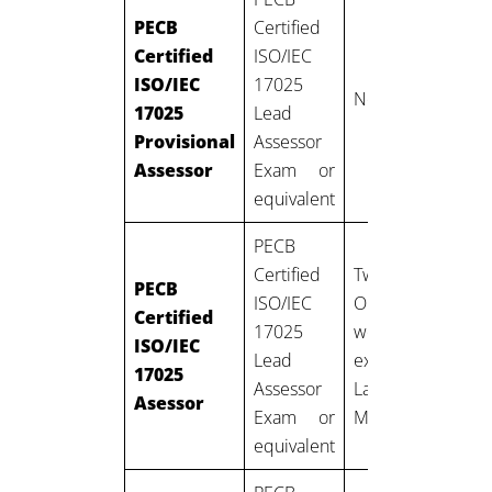
PECB
Certified
Certified
ISO/IEC
ISO/IEC
17025
None
17025
Lead
Provisional
Assessor
Assessor
Exam or
equivalent
PECB
Certified
Two years:
PECB
ISO/IEC
One year of
Certified
17025
work
ISO/IEC
a
Lead
experience in
17025
Assessor
Laboratory
Asessor
Exam or
Management
equivalent