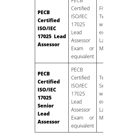
PECB
Certified
Five years:
PECB
ISO/IEC
Two years of
Certified
17025
work
ISO/IEC
a
Lead
experience in
17025 Lead
Assessor
Laboratory
Assessor
Exam or
Management
equivalent
PECB
PECB
Certified
Ten years:
Certified
ISO/IEC
Seven years of
ISO/IEC
17025
work
17025
a
Lead
experience in
Senior
Assessor
Laboratory
Lead
Exam or
Management
Assessor
equivalent