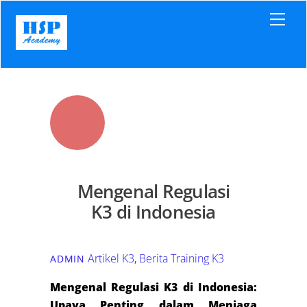
Skip
Men
to
content
Mengenal Regulasi
K3 di Indonesia
Artikel K3
,
Berita Training K3
ADMIN
Mengenal Regulasi K3 di Indonesia:
Upaya Penting dalam Menjaga