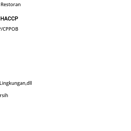
 Restoran
& HACCP
MP/CPPOB
 Lingkungan,dll
rsih