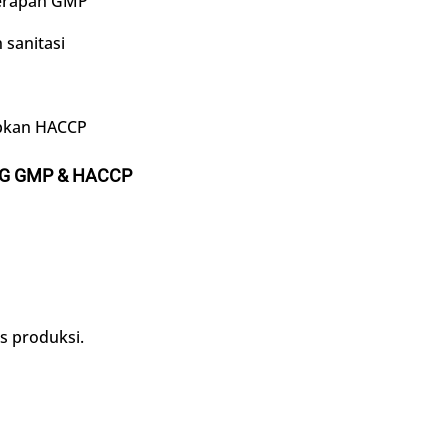
erapan GMP
sanitasi
pkan HACCP
NG GMP & HACCP
s produksi.