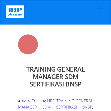
Skip
Men
to
content
TRAINING GENERAL
MANAGER SDM
SERTIFIKASI BNSP
Training HRD
TRAINING GENERAL
ADMIN
MANAGER SDM SERTIFIKASI BNSP
,