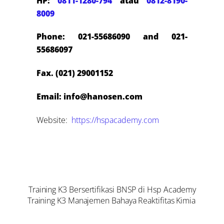
HP:
0811-1280-794
atau
0812-8190-
8009
Phone: 021-55686090 and 021-
55686097
Fax. (021) 29001152
Email: info@hanosen.com
Website:
https://hspacademy.com
Basic Safety dan Dasar K3
Training K3 Bersertifikasi BNSP di Hsp Academy
Training K3 Manajemen Bahaya Reaktifitas Kimia