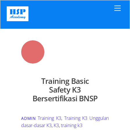
Skip
Men
to
content
Training Basic
Safety K3
Bersertifikasi BNSP
Training K3
,
Training K3 Unggulan
ADMIN
dasar-dasar K3
,
K3
,
training k3