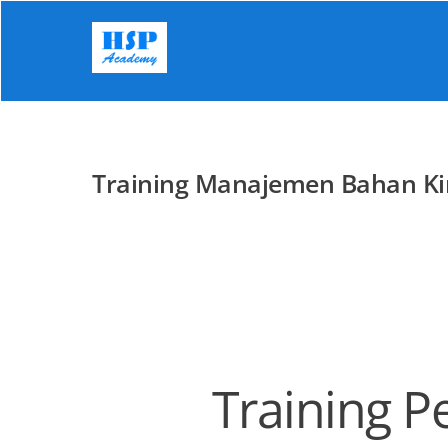
Skip
to
content
Training Manajemen Bahan K
Training 