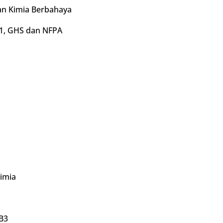
an Kimia Berbahaya
01, GHS dan NFPA
imia
B3