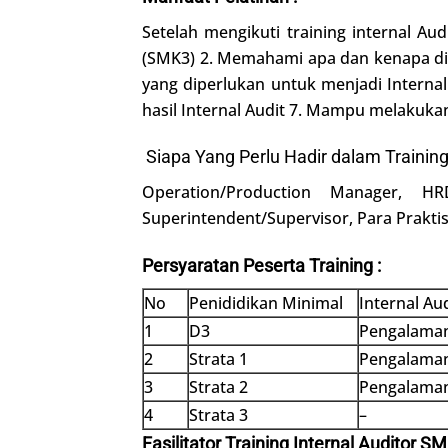
Setelah mengikuti training internal 
(SMK3) 2. Memahami apa dan kenapa dip
yang diperlukan untuk menjadi Internal
hasil Internal Audit 7. Mampu melakukan
Siapa Yang Perlu Hadir dalam Training
Operation/Production Manager, H
Superintendent/Supervisor, Para Prakti
Persyaratan Peserta Training :
No
Penididikan Minimal
Internal Au
1
D3
Pengalaman
2
Strata 1
Pengalaman
3
Strata 2
Pengalaman
4
Strata 3
–
Fasilitator Training Internal Auditor S