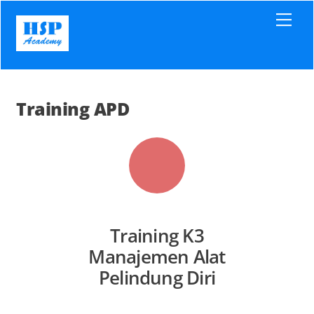
Skip
Men
to
content
Training APD
Training K3
Manajemen Alat
Pelindung Diri