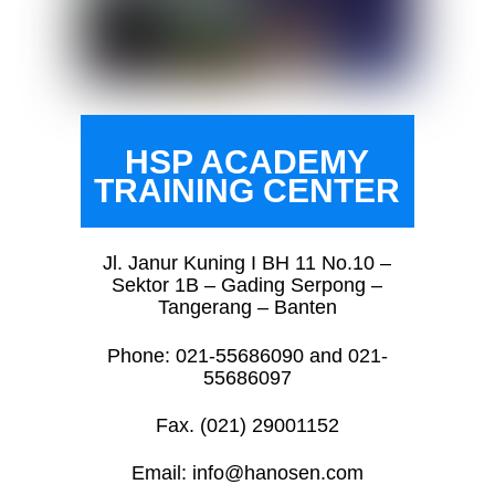
HSP ACADEMY
TRAINING CENTER
Jl. Janur Kuning I BH 11 No.10 –
Sektor 1B – Gading Serpong –
Tangerang – Banten
Phone: 021-55686090 and 021-
55686097
Fax. (021) 29001152
Email: info@hanosen.com