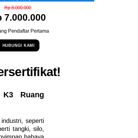
Rp 8.000.000
 7.000.000
ang Pendaftar Pertama
HUBUNGI KAMI
rsertifikat!
s K3 Ruang
ndustri, seperti
ti tangki, silo,
enyimpan
bahaya