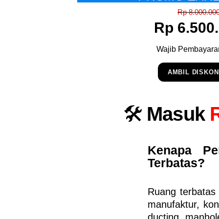
Rp 8.000.00
Rp 6.500
Wajib Pembayara
AMBIL DISKO
🛠️
Masuk
Kenapa Pe
Terbatas?
Ruang terbatas 
manufaktur, kons
ducting, manho