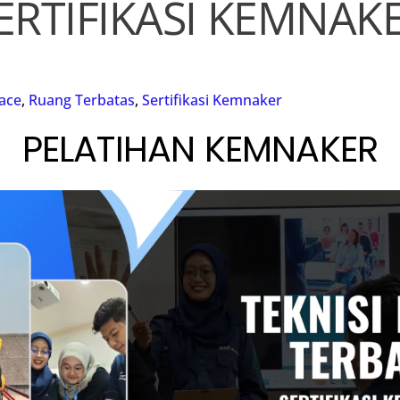
ERTIFIKASI KEMNAK
ace
,
Ruang Terbatas
,
Sertifikasi Kemnaker
PELATIHAN KEMNAKER