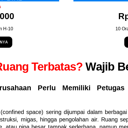
0
.000
Rp
n H-10
10 Or
NNYA
Ruang Terbatas?
Wajib Be
rusahaan Perlu Memiliki Petuga
(confined space) sering dijumpai dalam berbagai i
truksi, migas, hingga pengolahan air. Ruang seper
le, atau pipa besar tampak sederhana, namun m