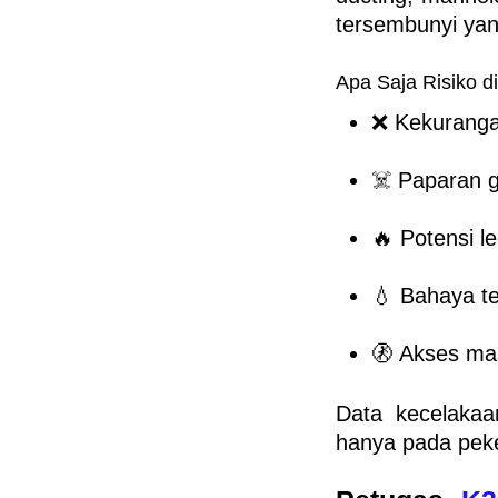
tersembunyi ya
Apa Saja Risiko d
❌ Kekuranga
☠️ Paparan 
🔥 Potensi l
💧 Bahaya t
🚷 Akses mas
Data kecelakaa
hanya pada pek