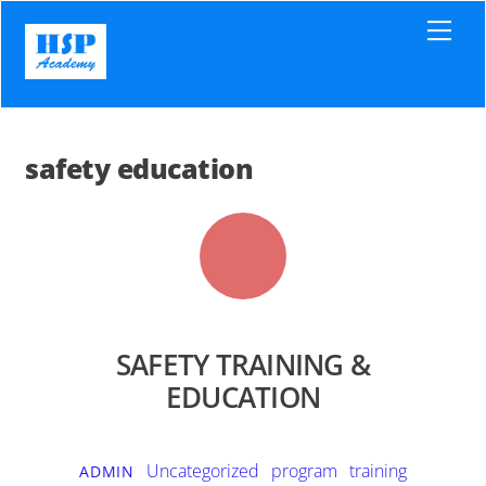
Skip
Men
to
content
safety education
SAFETY TRAINING &
EDUCATION
Uncategorized
program training
ADMIN