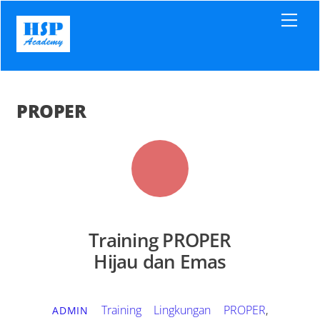
Skip
Men
to
content
PROPER
Training PROPER
Hijau dan Emas
Training Lingkungan
PROPER
,
ADMIN