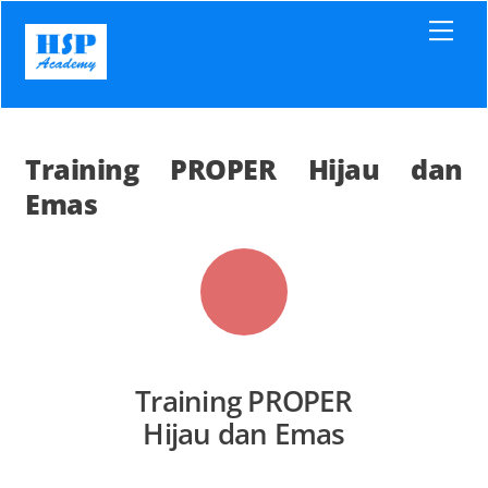
Skip
Men
to
content
Training PROPER Hijau dan
Emas
Training PROPER
Hijau dan Emas