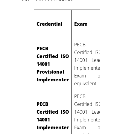
Profession
Credential
Exam
experienc
PECB
PECB
Certified ISO
Certified ISO
14001 Lead
14001
None
Implementer
Provisional
Exam or
Implementer
equivalent
PECB
Two year
PECB
Certified ISO
One year 
Certified ISO
14001 Lead
work
14001
Implementer
experience 
Implementer
Exam or
Environment