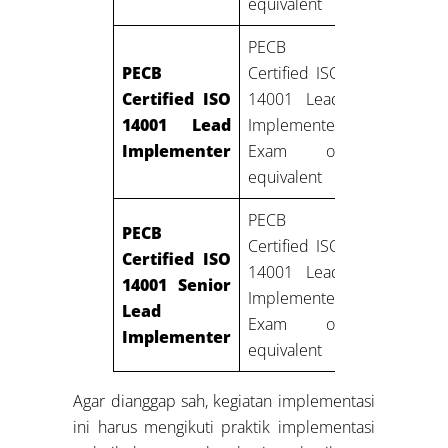
equivalent
Managemen
PECB
Five year
PECB
Certified ISO
Two years 
Certified ISO
14001 Lead
work
14001 Lead
Implementer
experience 
Implementer
Exam or
Environment
equivalent
Managemen
PECB
Ten year
PECB
Certified ISO
Seven years 
Certified ISO
14001 Lead
work
14001 Senior
Implementer
experience 
Lead
Exam or
Environment
Implementer
equivalent
Managemen
Agar dianggap sah, kegiatan implementasi
ini harus mengikuti praktik implementasi