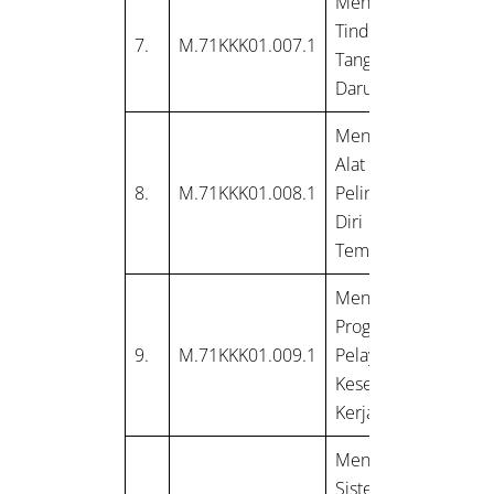
Mengelola
Tindakan
7.
M.71KKK01.007.1
Tanggap
Darurat
Mengelola
Alat
8.
M.71KKK01.008.1
Pelindung
Diri (APD) di
Tempat Kerja
Menerapkan
Program
9.
M.71KKK01.009.1
Pelayanan
Kesehatan
Kerja
Mengelola
Sistem