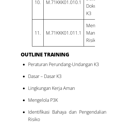
10.
M.71KKK01.010.1
Dokumentasi
K3
Menerapkan
11.
M.71KKK01.011.1
Manajemen
Risiko K3
OUTLINE
TRAINING
Peraturan Perundang-Undangan K3
Dasar – Dasar K3
Lingkungan Kerja Aman
Mengelola P3K
Identifikasi Bahaya dan Pengendalian
Risiko