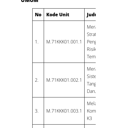
No
Kode Unit
Judul Unit
Merancang
Strategi
1.
M.71KKK01.001.1
Pengendalian
Risiko K3 di
Tempat Kerja
Merancang
Sistem
2.
M.71KKK01.002.1
Tanggap
Darurat
Melakukan
3.
M.71KKK01.003.1
Komunikasi
K3