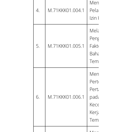
Mengawasi
4.
M.71KKK01.004.1
Pelaksanaan
Izin Kerja
Melakukan
Pengukuran
5.
M.71KKK01.005.1
Faktor
Bahaya di
Tempat Kerja
Mengelola
Pertolongan
Pertama
6.
M.71KKK01.006.1
pada
Kecelakaan
Kerja (P3K) di
Tempat Kerja