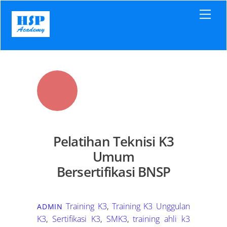
Skip
Men
to
content
Pelatihan Teknisi K3
Umum
Bersertifikasi BNSP
Training K3
,
Training K3 Unggulan
ADMIN
K3
,
Sertifikasi K3
,
SMK3
,
training ahli k3