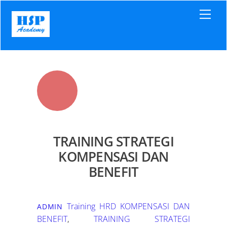
Skip
Men
to
content
TRAINING STRATEGI
KOMPENSASI DAN
BENEFIT
Training HRD
KOMPENSASI DAN
ADMIN
BENEFIT
,
TRAINING STRATEGI