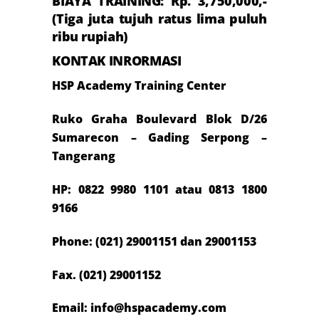
BIAYA TRAINING: Rp.
3
,
7
50,000,-
(T
iga
juta
tujuh
ratus
lima puluh
ribu rupiah)
KONTAK INRORMASI
HSP Academy Training Center
Ruko Graha Boulevard Blok D/26
Sumarecon – Gading Serpong –
Tangerang
HP:
0822 9980 1101 atau 081
3 1800
9166
Phone: (021) 29001151 dan 29001153
Fax. (021) 29001152
Email: info@hspacademy.com