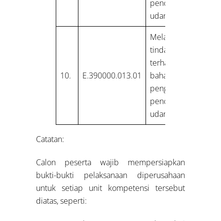
pencemaran
udara dari emisi
Melakukan
tindakan K3
terhadap
10.
E.390000.013.01
bahaya dalam
pengendalian
pencemaran
udara dari emisi
Catatan:
Calon peserta wajib mempersiapkan
bukti-bukti pelaksanaan diperusahaan
untuk setiap unit kompetensi tersebut
diatas, seperti: