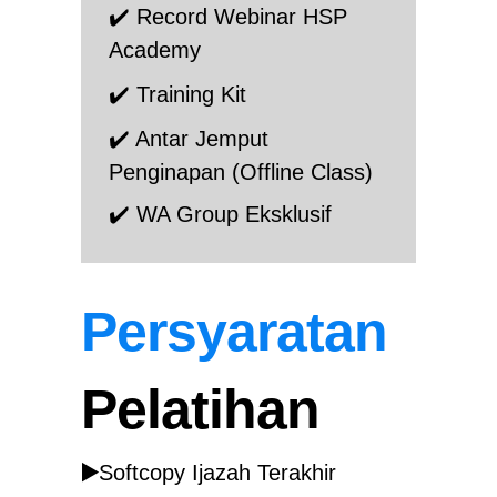
✔️ Record Webinar HSP
Academy
✔️ Training Kit
✔️ Antar Jemput
Penginapan (Offline Class)
✔️ WA Group E
ksklusif
Persyaratan
Pelatihan
▶️
Softcopy Ijazah Terakhir