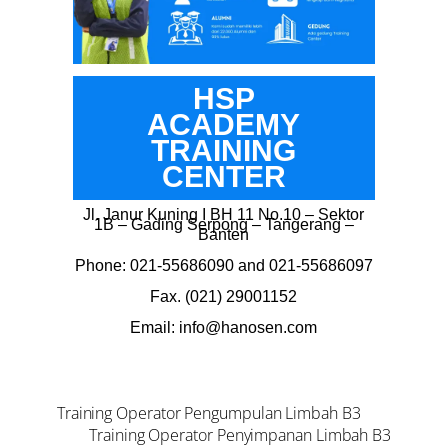
HSP
ACADEMY
TRAINING
CENTER
Jl. Janur Kuning I BH 11 No.10 – Sektor
1B – Gading Serpong – Tangerang –
Banten
Phone: 021-55686090 and 021-55686097
Fax. (021) 29001152
Email: info@hanosen.com
Training Operator Pengumpulan Limbah B3
Training Operator Penyimpanan Limbah B3