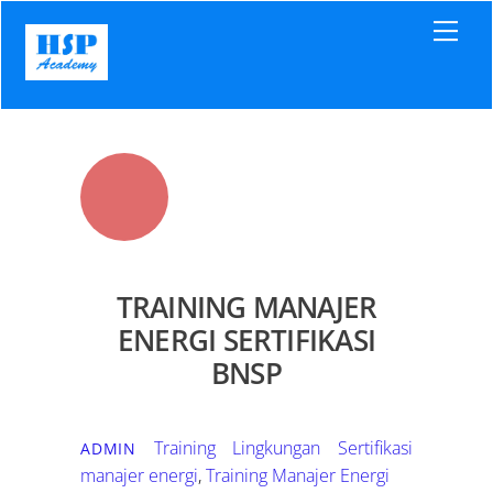
Skip
Men
to
content
TRAINING MANAJER
ENERGI SERTIFIKASI
BNSP
Training Lingkungan
Sertifikasi
ADMIN
manajer energi
,
Training Manajer Energi