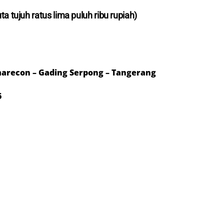
uta
tujuh
ratus
lima puluh
ribu rupiah)
arecon – Gading Serpong – Tangerang
6