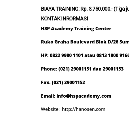
BIAYA TRAINING: Rp.
3
,
7
50,000,- (T
iga
j
KONTAK INRORMASI
HSP Academy Training Center
Ruko Graha Boulevard Blok D/26 Sum
HP:
0822 9980 1101
atau 081
3 1800 916
Phone: (021) 29001151 dan 29001153
Fax. (021) 29001152
Email: info@hspacademy.com
Website: http://hanosen.com