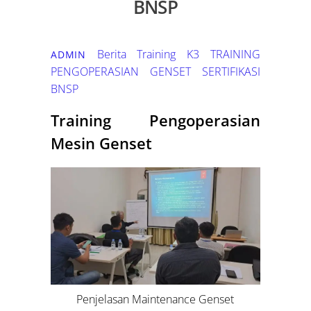
BNSP
Berita Training K3
TRAINING
ADMIN
PENGOPERASIAN GENSET SERTIFIKASI
BNSP
Training Pengoperasian
Mesin Genset
Penjelasan Maintenance Genset