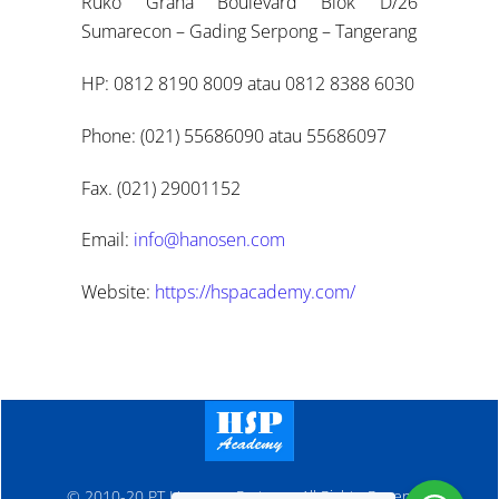
Ruko Graha Boulevard Blok D/26
Sumarecon – Gading Serpong – Tangerang
HP: 0812 8190 8009 atau 0812 8388 6030
Phone: (021) 55686090 atau 55686097
Fax. (021) 29001152
Email:
info@hanosen.com
Website:
https://hspacademy.com/
© 2010-20 PT Hanosen Pratama. All Rights Reserved