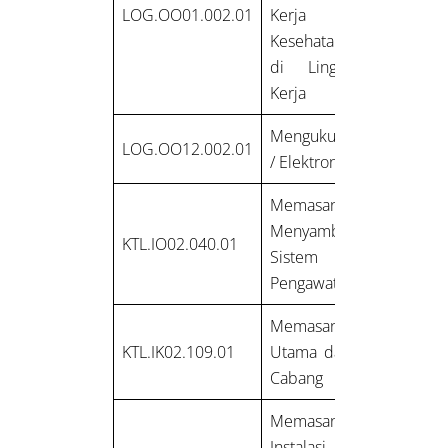
LOG.OO01.002.01
Kerja dan
Kesehatan Kerja
di Lingkungan
Kerja
Mengukur Listrik
LOG.OO12.002.01
/ Elektronik
Memasang dan
Menyambung
KTL.IO02.040.01
Sistem
Pengawatan
Memasang PHB
KTL.IK02.109.01
Utama dan PHB
Cabang
Memasang
Instalasi