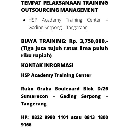
TEMPAT PELAKSANAAN
TRAINING
OUTSOURCING MANAGEMENT
HSP Academy Training Center –
Gading Serpong – Tangerang
BIAYA TRAINING: Rp.
3
,
7
50,000,-
(T
iga
juta
tujuh
ratus
lima puluh
ribu rupiah)
KONTAK INRORMASI
HSP Academy Training Center
Ruko Graha Boulevard Blok D/26
Sumarecon – Gading Serpong –
Tangerang
HP:
0822 9980 1101 atau 081
3 1800
9166