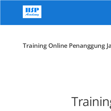
Skip
to
content
Training Online Penanggung J
Traini