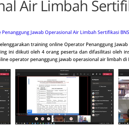
al Air Limbah Sertif
e Penanggung Jawab Operasional Air Limbah Sertifikasi BN
elenggarakan training online Operator Penanggung Jawab O
ng ini diikuti oleh 4 orang peserta dan difasilitasi oleh 
g online operator penanggung jawab operasional air limbah d