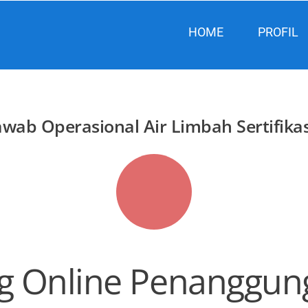
HOME
PROFIL
awab Operasional Air Limbah Sertifika
ng Online Penanggun