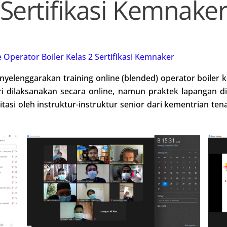
Sertifikasi Kemnake
e Operator Boiler Kelas 2 Sertifikasi Kemnaker
elenggarakan training online (blended) operator boiler ke
i dilaksanakan secara online, namun praktek lapangan di
litasi oleh instruktur-instruktur senior dari kementrian tena