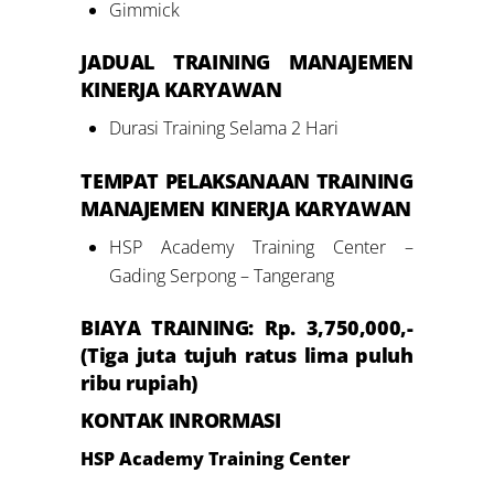
Gimmick
JADUAL
TRAINING M
ANAJEMEN
KINERJA KARYAWAN
Durasi Training Selama 2 Hari
TEMPAT PELAKSANAAN
TRAINING
M
ANAJEMEN
KINERJA KARYAWAN
HSP Academy Training Center –
Gading Serpong – Tangerang
BIAYA TRAINING: Rp.
3
,
7
50,000,-
(T
iga
juta
tujuh
ratus
lima puluh
ribu rupiah)
KONTAK INRORMASI
HSP Academy Training Center